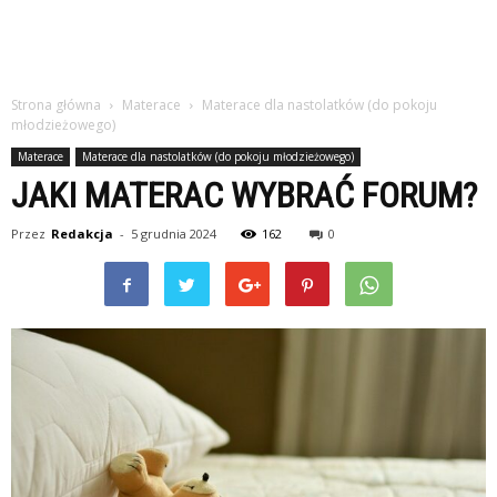
Strona główna
Materace
Materace dla nastolatków (do pokoju
młodzieżowego)
Materace
Materace dla nastolatków (do pokoju młodzieżowego)
JAKI MATERAC WYBRAĆ FORUM?
Przez
Redakcja
-
5 grudnia 2024
162
0