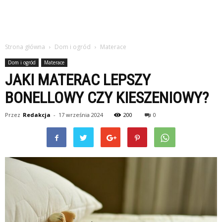
Strona główna
Dom i ogród
Materace
Dom i ogród
Materace
JAKI MATERAC LEPSZY
BONELLOWY CZY KIESZENIOWY?
Przez
Redakcja
-
17 września 2024
200
0