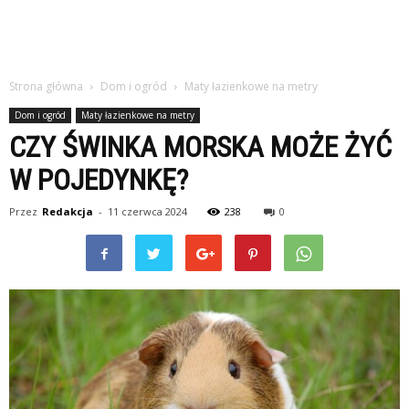
Strona główna
Dom i ogród
Maty łazienkowe na metry
Dom i ogród
Maty łazienkowe na metry
CZY ŚWINKA MORSKA MOŻE ŻYĆ
W POJEDYNKĘ?
Przez
Redakcja
-
11 czerwca 2024
238
0