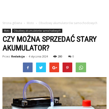
Strona główna
Moto
Obudowy akumulatorów samochodowych
Moto
Obudowy akumulatorów samochodowych
CZY MOŻNA SPRZEDAĆ STARY
AKUMULATOR?
Przez
Redakcja
-
4 stycznia 2024
280
0