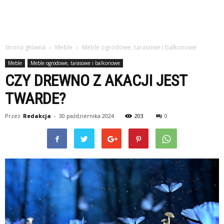
Strona główna
Meble
Meble ogrodowe, tarasowe i balkonowe
Meble
Meble ogrodowe, tarasowe i balkonowe
CZY DREWNO Z AKACJI JEST
TWARDE?
Przez
Redakcja
-
30 października 2024
203
0