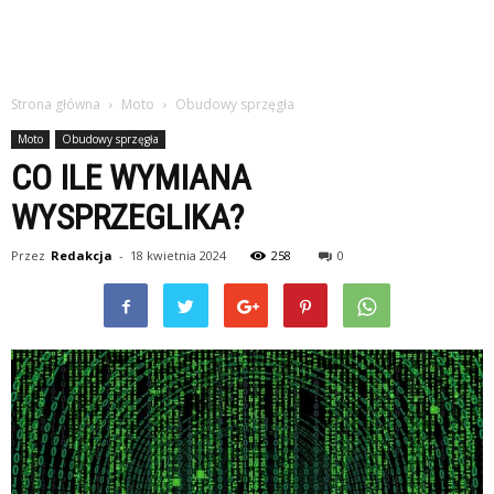
Strona główna
Moto
Obudowy sprzęgła
Moto
Obudowy sprzęgła
CO ILE WYMIANA
WYSPRZEGLIKA?
Przez
Redakcja
-
18 kwietnia 2024
258
0