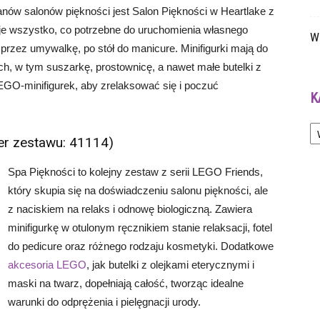
nów salonów piękności jest Salon Piękności w Heartlake z
uje wszystko, co potrzebne do uruchomienia własnego
W 
 przez umywalkę, po stół do manicure. Minifigurki mają do
, w tym suszarkę, prostownicę, a nawet małe butelki z
LEGO-minifigurek, aby zrelaksować się i poczuć
K
Ka
er zestawu: 41114)
Spa Piękności to kolejny zestaw z serii LEGO Friends,
który skupia się na doświadczeniu salonu piękności, ale
z naciskiem na relaks i odnowę biologiczną. Zawiera
minifigurkę w otulonym ręcznikiem stanie relaksacji, fotel
do pedicure oraz różnego rodzaju kosmetyki. Dodatkowe
akcesoria LEGO
, jak butelki z olejkami eterycznymi i
maski na twarz, dopełniają całość, tworząc idealne
warunki do odprężenia i pielęgnacji urody.