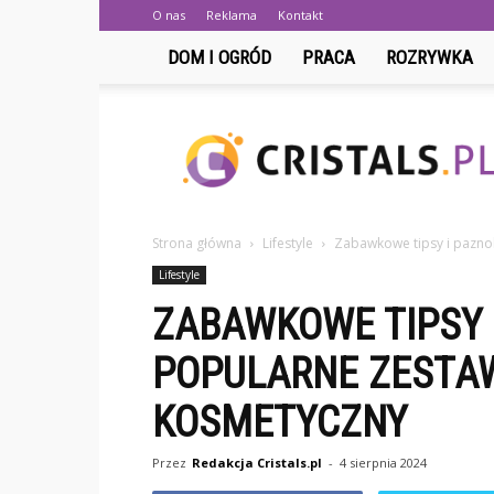
O nas
Reklama
Kontakt
DOM I OGRÓD
PRACA
ROZRYWKA
Cristals.pl
Strona główna
Lifestyle
Zabawkowe tipsy i pazno
Lifestyle
ZABAWKOWE TIPSY 
POPULARNE ZESTA
KOSMETYCZNY
Przez
Redakcja Cristals.pl
-
4 sierpnia 2024