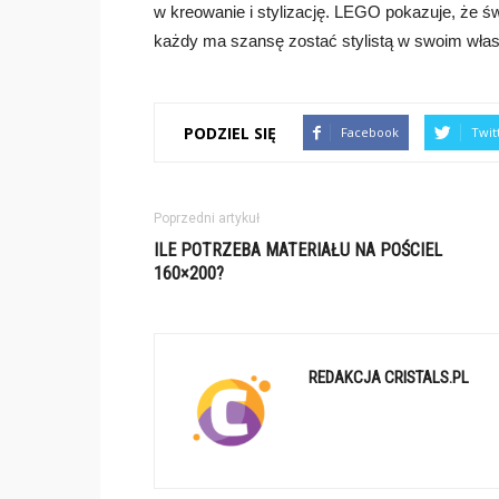
w kreowanie i stylizację. LEGO pokazuje, że św
każdy ma szansę zostać stylistą w swoim wła
PODZIEL SIĘ
Facebook
Twit
Poprzedni artykuł
ILE POTRZEBA MATERIAŁU NA POŚCIEL
160×200?
REDAKCJA CRISTALS.PL