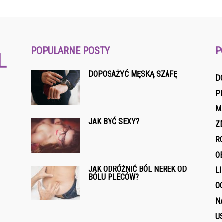
POPULARNE POSTY
P
DOPOSAŻYĆ MĘSKĄ SZAFĘ
D
P
M
JAK BYĆ SEXY?
Z
R
O
JAK ODRÓŻNIĆ BÓL NEREK OD
L
BÓLU PLECÓW?
O
N
U