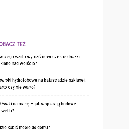
OBACZ TEŻ
laczego warto wybrać nowoczesne daszki
zklane nad wejście?
włoki hydrofobowe na balustradzie szklanej:
rto czy nie warto?
dżywki na masę — jak wspierają budowę
lwetki?
dzie kupić meble do domu?