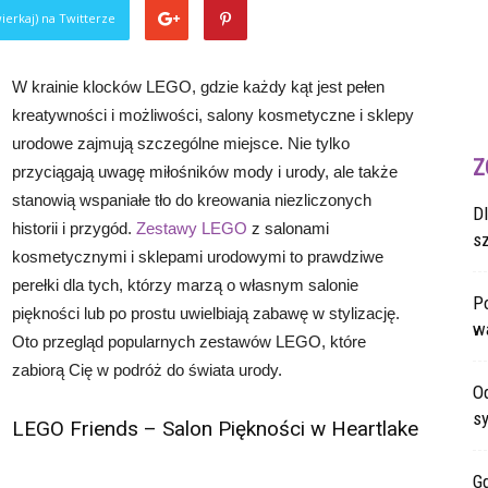
ierkaj) na Twitterze
W krainie klocków LEGO, gdzie każdy kąt jest pełen
kreatywności i możliwości, salony kosmetyczne i sklepy
urodowe zajmują szczególne miejsce. Nie tylko
Z
przyciągają uwagę miłośników mody i urody, ale także
stanowią wspaniałe tło do kreowania niezliczonych
D
historii i przygód.
Zestawy LEGO
z salonami
s
kosmetycznymi i sklepami urodowymi to prawdziwe
perełki dla tych, którzy marzą o własnym salonie
Po
piękności lub po prostu uwielbiają zabawę w stylizację.
wa
Oto przegląd popularnych zestawów LEGO, które
zabiorą Cię w podróż do świata urody.
O
sy
LEGO Friends – Salon Piękności w Heartlake
G