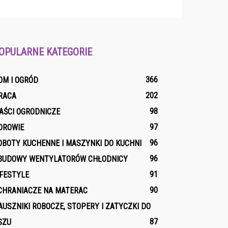
OPULARNE KATEGORIE
366
OM I OGRÓD
202
RACA
98
AŚCI OGRODNICZE
97
DROWIE
96
OBOTY KUCHENNE I MASZYNKI DO KUCHNI
96
BUDOWY WENTYLATORÓW CHŁODNICY
91
IFESTYLE
90
CHRANIACZE NA MATERAC
AUSZNIKI ROBOCZE, STOPERY I ZATYCZKI DO
87
SZU