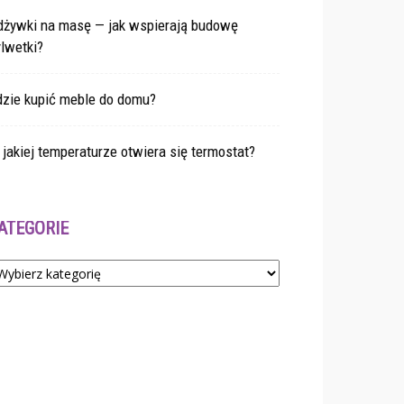
dżywki na masę — jak wspierają budowę
lwetki?
dzie kupić meble do domu?
jakiej temperaturze otwiera się termostat?
ATEGORIE
tegorie