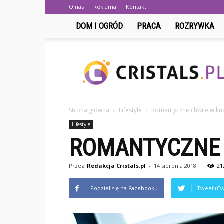
O nas
Reklama
Kontakt
DOM I OGRÓD
PRACA
ROZRYWKA
Cristals.pl
Strona główna
Lifestyle
Romantyczne chwile w ku
Lifestyle
ROMANTYCZNE 
Przez
Redakcja Cristals.pl
-
14 sierpnia 2018
21
Podziel się na Facebooku
Tweet (Ćw