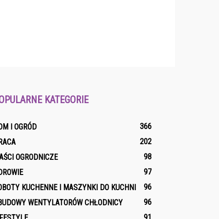
OPULARNE KATEGORIE
366
OM I OGRÓD
202
RACA
98
AŚCI OGRODNICZE
97
DROWIE
96
OBOTY KUCHENNE I MASZYNKI DO KUCHNI
96
BUDOWY WENTYLATORÓW CHŁODNICY
91
IFESTYLE