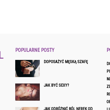
POPULARNE POSTY
P
DOPOSAŻYĆ MĘSKĄ SZAFĘ
D
P
M
JAK BYĆ SEXY?
Z
R
O
JAK ODRÓŻNIĆ BÓL NEREK OD
L