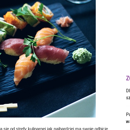
Z
D
s
Po
wa
się od strefy kulinarnej jak najbardziej ma swoje odbicie