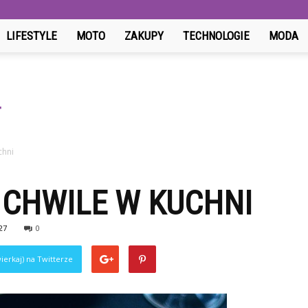
LIFESTYLE
MOTO
ZAKUPY
TECHNOLOGIE
MODA
chni
CHWILE W KUCHNI
27
0
ierkaj) na Twitterze