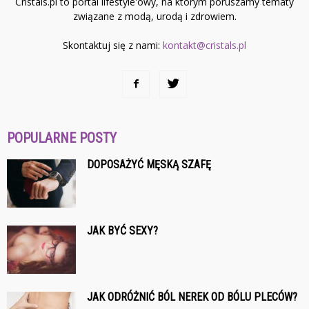
Cristals.pl to portal lifestyle'owy, na którym poruszamy tematy
związane z modą, urodą i zdrowiem.
Skontaktuj się z nami:
kontakt@cristals.pl
POPULARNE POSTY
DOPOSAŻYĆ MĘSKĄ SZAFĘ
JAK BYĆ SEXY?
JAK ODRÓŻNIĆ BÓL NEREK OD BÓLU PLECÓW?