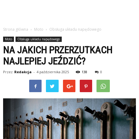
Strona główna
Moto
Obsługa układu napędowego
Moto
Obsługa układu napędowego
NA JAKICH PRZERZUTKACH
NAJLEPIEJ JEŹDZIĆ?
Przez
Redakcja
-
4 października 2025
138
0