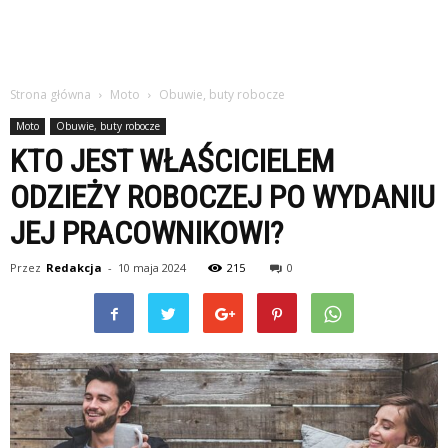
Strona główna
Moto
Obuwie, buty robocze
Moto
Obuwie, buty robocze
KTO JEST WŁAŚCICIELEM
ODZIEŻY ROBOCZEJ PO WYDANIU
JEJ PRACOWNIKOWI?
Przez
Redakcja
-
10 maja 2024
215
0