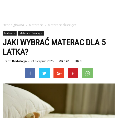
Strona główna
Materace
Materace dziecięce
Materace
Materace dziecięce
JAKI WYBRAĆ MATERAC DLA 5
LATKA?
Przez
Redakcja
-
21 sierpnia 2025
142
0