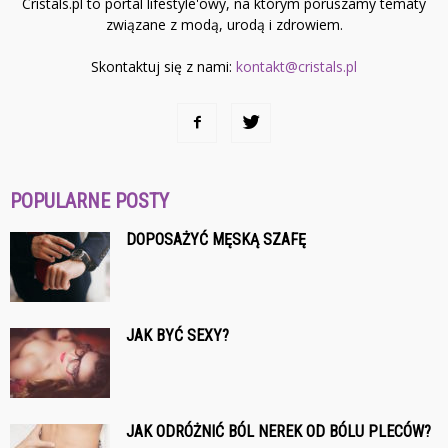
Cristals.pl to portal lifestyle'owy, na którym poruszamy tematy
związane z modą, urodą i zdrowiem.
Skontaktuj się z nami:
kontakt@cristals.pl
POPULARNE POSTY
DOPOSAŻYĆ MĘSKĄ SZAFĘ
JAK BYĆ SEXY?
JAK ODRÓŻNIĆ BÓL NEREK OD BÓLU PLECÓW?