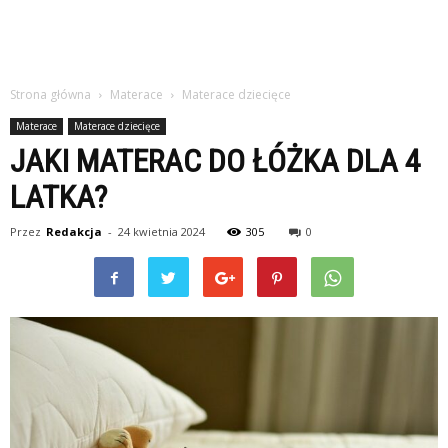
Strona główna
Materace
Materace dziecięce
Materace
Materace dziecięce
JAKI MATERAC DO ŁÓŻKA DLA 4
LATKA?
Przez
Redakcja
-
24 kwietnia 2024
305
0