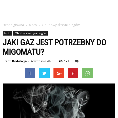
Strona główna
Moto
Obudowy skrzyni biegów
Moto
Obudowy skrzyni biegów
JAKI GAZ JEST POTRZEBNY DO
MIGOMATU?
Przez
Redakcja
-
6 września 2025
173
0