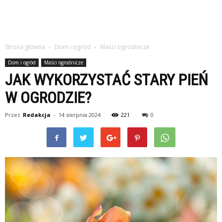
Strona główna
Dom i ogród
Maści ogrodnicze
Dom i ogród
Maści ogrodnicze
JAK WYKORZYSTAĆ STARY PIEŃ
W OGRODZIE?
Przez
Redakcja
-
14 sierpnia 2024
221
0