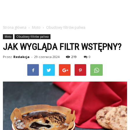
Strona główna
Moto
Obudowy filtrów paliwa
Moto
Obudowy filtrów paliwa
JAK WYGLĄDA FILTR WSTĘPNY?
Przez
Redakcja
-
29 czerwca 2024
219
0