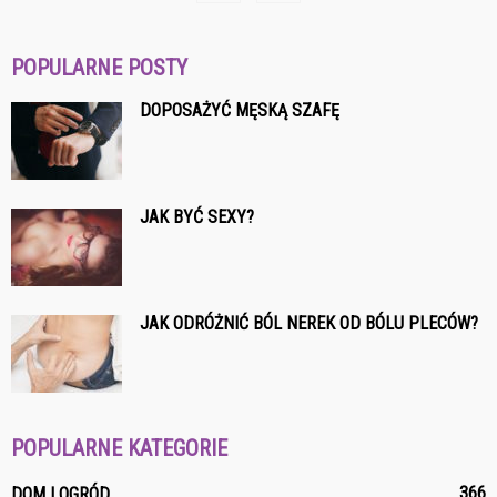
POPULARNE POSTY
DOPOSAŻYĆ MĘSKĄ SZAFĘ
JAK BYĆ SEXY?
JAK ODRÓŻNIĆ BÓL NEREK OD BÓLU PLECÓW?
POPULARNE KATEGORIE
366
DOM I OGRÓD