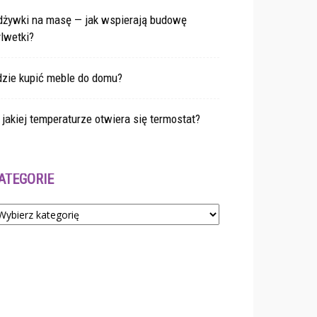
dżywki na masę — jak wspierają budowę
lwetki?
dzie kupić meble do domu?
jakiej temperaturze otwiera się termostat?
ATEGORIE
tegorie