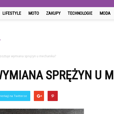
LIFESTYLE
MOTO
ZAKUPY
TECHNOLOGIE
MODA
 kosztuje wymiana sprężyn u mechanika?
 WYMIANA SPRĘŻYN U 
ierkaj) na Twitterze