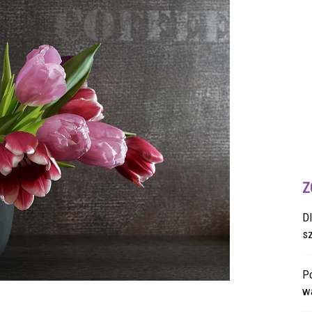
Z
D
s
Po
wa