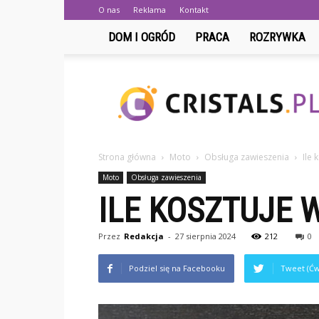
O nas
Reklama
Kontakt
DOM I OGRÓD
PRACA
ROZRYWKA
Cristals.pl
Strona główna
Moto
Obsługa zawieszenia
Ile
Moto
Obsługa zawieszenia
ILE KOSZTUJE
Przez
Redakcja
-
27 sierpnia 2024
212
0
Podziel się na Facebooku
Tweet (Ćw