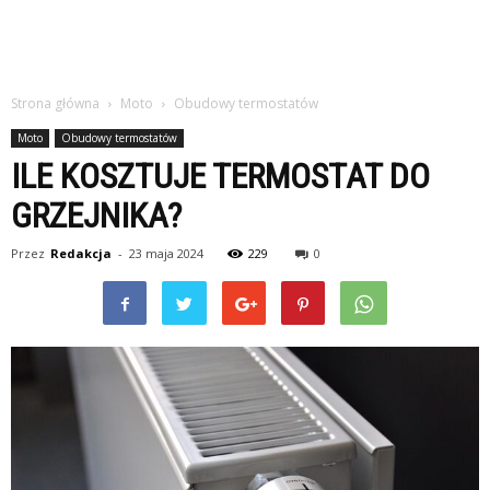
Strona główna
Moto
Obudowy termostatów
Moto
Obudowy termostatów
ILE KOSZTUJE TERMOSTAT DO
GRZEJNIKA?
Przez
Redakcja
-
23 maja 2024
229
0