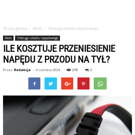
Strona główna
Moto
Obsługa układu napędowego
Moto
Obsługa układu napędowego
ILE KOSZTUJE PRZENIESIENIE
NAPĘDU Z PRZODU NA TYŁ?
Przez
Redakcja
-
4 czerwca 2024
219
0