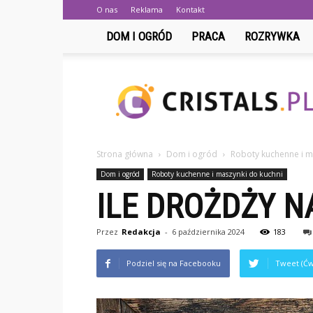
O nas
Reklama
Kontakt
DOM I OGRÓD
PRACA
ROZRYWKA
Cristals.pl
Strona główna
Dom i ogród
Roboty kuchenne i m
Dom i ogród
Roboty kuchenne i maszynki do kuchni
ILE DROŻDŻY N
Przez
Redakcja
-
6 października 2024
183
Podziel się na Facebooku
Tweet (Ćw