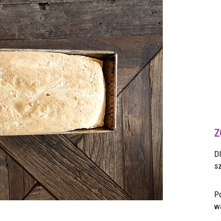
Z
D
s
Po
wa