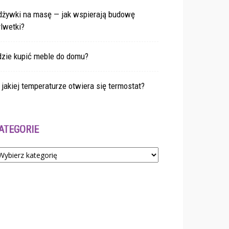
dżywki na masę — jak wspierają budowę
lwetki?
dzie kupić meble do domu?
jakiej temperaturze otwiera się termostat?
ATEGORIE
tegorie