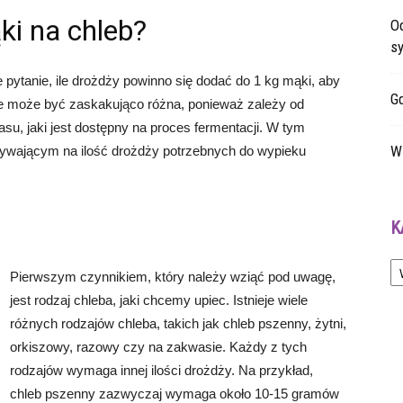
ki na chleb?
O
sy
 pytanie, ile drożdży powinno się dodać do 1 kg mąki, aby
G
ie może być zaskakująco różna, ponieważ zależy od
su, jaki jest dostępny na proces fermentacji. W tym
W 
ływającym na ilość drożdży potrzebnych do wypieku
K
Ka
Pierwszym czynnikiem, który należy wziąć pod uwagę,
jest rodzaj chleba, jaki chcemy upiec. Istnieje wiele
różnych rodzajów chleba, takich jak chleb pszenny, żytni,
orkiszowy, razowy czy na zakwasie. Każdy z tych
rodzajów wymaga innej ilości drożdży. Na przykład,
chleb pszenny zazwyczaj wymaga około 10-15 gramów