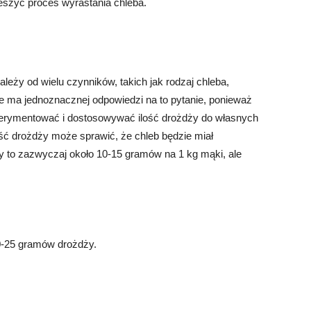
szyć proces wyrastania chleba.
leży od wielu czynników, takich jak rodzaj chleba,
e ma jednoznacznej odpowiedzi na to pytanie, ponieważ
perymentować i dostosowywać ilość drożdży do własnych
ść drożdży może sprawić, że chleb będzie miał
 to zazwyczaj około 10-15 gramów na 1 kg mąki, ale
20-25 gramów drożdży.