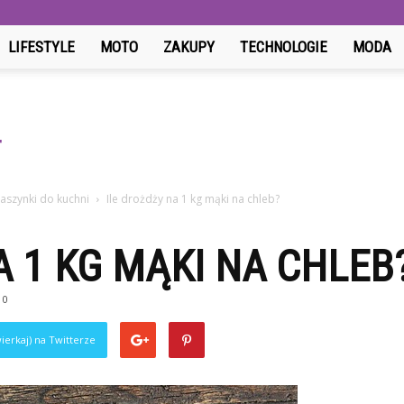
LIFESTYLE
MOTO
ZAKUPY
TECHNOLOGIE
MODA
aszynki do kuchni
Ile drożdży na 1 kg mąki na chleb?
A 1 KG MĄKI NA CHLEB
0
ierkaj) na Twitterze