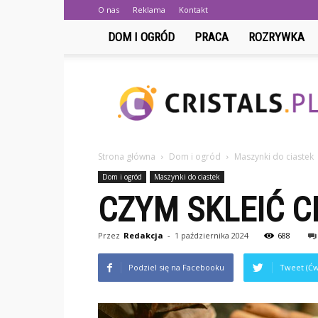
O nas
Reklama
Kontakt
DOM I OGRÓD
PRACA
ROZRYWKA
Cristals.pl
Strona główna
Dom i ogród
Maszynki do ciastek
Dom i ogród
Maszynki do ciastek
CZYM SKLEIĆ C
Przez
Redakcja
-
1 października 2024
688
Podziel się na Facebooku
Tweet (Ćw