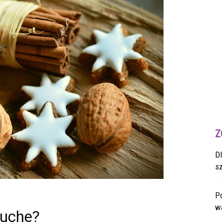
Z
D
s
Po
wa
ruche?