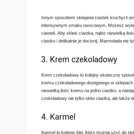
Innym sposobem sklejania ciastek kruchych j
intensywnym smaku owocowym. Możesz wybrać
ciastek. Aby skleić ciastka, nałóż niewielką il
ciastko i delikatnie je docisnij. Marmolada nie
3. Krem czekoladowy
Krem czekoladowy to kolejny skuteczny sposó
kremu czekoladowego dostępnego w sklepach lu
niewielką ilość kremu na jedno ciastko, a następn
czekoladowy nie tylko sklei ciastka, ale takż
4. Karmel
Karmel to kolejny klej, który można użyć do s