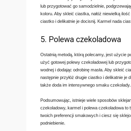
lub przygotować go samodzielnie, podgrzewając c
koloru. Aby skleić ciastka, nałóż niewielką iloś
ciastko i delikatnie je docisnij. Karmel nada cia
5. Polewa czekoladowa
Ostatnią metodą, którą polecamy, jest użycie 
użyć gotowej polewy czekoladowej lub przygoto
wodnej i dodając odrobinę masła. Aby skleić cia
następnie przyłóż drugie ciastko i delikatnie je 
także doda im intensywnego smaku czekolady.
Podsumowując, istnieje wiele sposobów sklejan
czekoladowy, karmel i polewa czekoladowa to tyl
twoich preferencji smakowych i ciesz się skle
podniebienie.