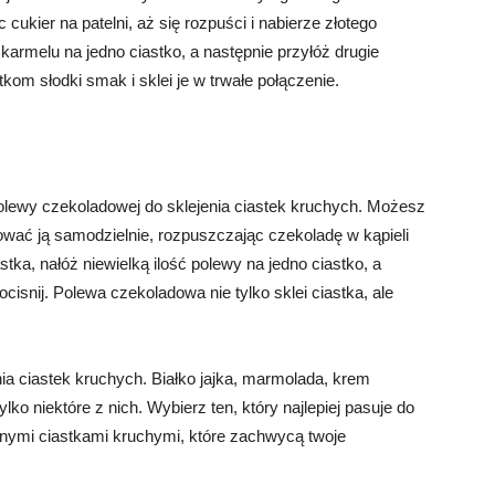
ukier na patelni, aż się rozpuści i nabierze złotego
ć karmelu na jedno ciastko, a następnie przyłóż drugie
stkom słodki smak i sklei je w trwałe połączenie.
polewy czekoladowej do sklejenia ciastek kruchych. Możesz
wać ją samodzielnie, rozpuszczając czekoladę w kąpieli
stka, nałóż niewielką ilość polewy na jedno ciastko, a
docisnij. Polewa czekoladowa nie tylko sklei ciastka, ale
ia ciastek kruchych. Białko jajka, marmolada, krem
ko niektóre z nich. Wybierz ten, który najlepiej pasuje do
jonymi ciastkami kruchymi, które zachwycą twoje