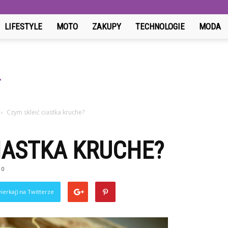
LIFESTYLE
MOTO
ZAKUPY
TECHNOLOGIE
MODA
Czym skleić ciastka kruche?
IASTKA KRUCHE?
0
ierkaj) na Twitterze