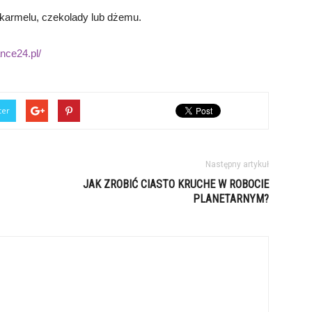
 karmelu, czekolady lub dżemu.
ance24.pl/
ter
Następny artykuł
JAK ZROBIĆ CIASTO KRUCHE W ROBOCIE
PLANETARNYM?