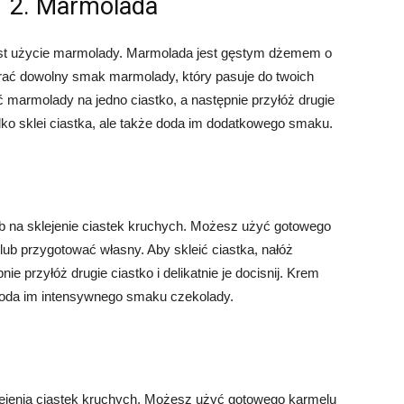
2. Marmolada
est użycie marmolady. Marmolada jest gęstym dżemem o
 dowolny smak marmolady, który pasuje do twoich
ość marmolady na jedno ciastko, a następnie przyłóż drugie
 tylko sklei ciastka, ale także doda im dodatkowego smaku.
b na sklejenie ciastek kruchych. Możesz użyć gotowego
b przygotować własny. Aby skleić ciastka, nałóż
ie przyłóż drugie ciastko i delikatnie je docisnij. Krem
e doda im intensywnego smaku czekolady.
klejenia ciastek kruchych. Możesz użyć gotowego karmelu