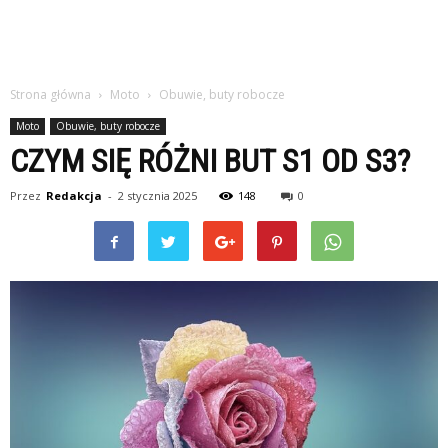
Strona główna
Moto
Obuwie, buty robocze
Moto
Obuwie, buty robocze
CZYM SIĘ RÓŻNI BUT S1 OD S3?
Przez
Redakcja
-
2 stycznia 2025
148
0