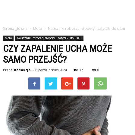
Strona główna
Moto
Nauszniki robocze, stopery i zatyczki do uszu
Moto
Nauszniki robocze, stopery i zatyczki do uszu
CZY ZAPALENIE UCHA MOŻE
SAMO PRZEJŚĆ?
Przez
Redakcja
-
8 października 2024
171
0