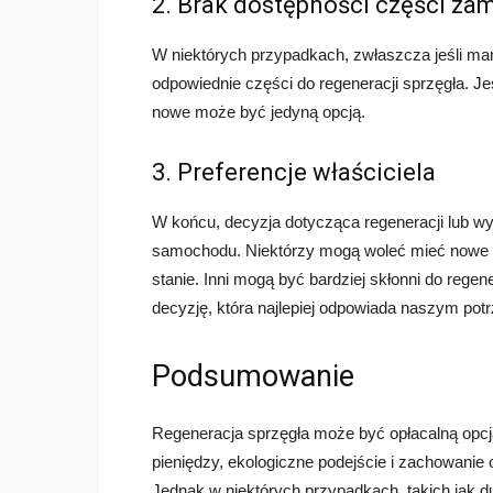
2. Brak dostępności części za
W niektórych przypadkach, zwłaszcza jeśli m
odpowiednie części do regeneracji sprzęgła. J
nowe może być jedyną opcją.
3. Preferencje właściciela
W końcu, decyzja dotycząca regeneracji lub wym
samochodu. Niektórzy mogą woleć mieć nowe c
stanie. Inni mogą być bardziej skłonni do regen
decyzję, która najlepiej odpowiada naszym po
Podsumowanie
Regeneracja sprzęgła może być opłacalną opcj
pieniędzy, ekologiczne podejście i zachowanie or
Jednak w niektórych przypadkach, takich jak 