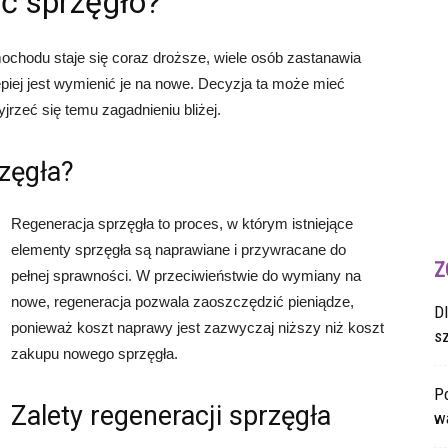
ć sprzęgło?
ochodu staje się coraz droższe, wiele osób zastanawia
epiej jest wymienić je na nowe. Decyzja ta może mieć
yjrzeć się temu zagadnieniu bliżej.
rzęgła?
Regeneracja sprzęgła to proces, w którym istniejące
elementy sprzęgła są naprawiane i przywracane do
Z
pełnej sprawności. W przeciwieństwie do wymiany na
nowe, regeneracja pozwala zaoszczędzić pieniądze,
D
ponieważ koszt naprawy jest zazwyczaj niższy niż koszt
s
zakupu nowego sprzęgła.
Po
Zalety regeneracji sprzęgła
wa