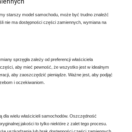
miennych
amy starszy model samochodu, może być trudno znaleźć
eśli nie ma dostępności części zamiennych, wymiana na
iany sprzęgła zależy od preferencji właściciela
zęści, aby mieć pewność, że wszystko jest w idealnym
eracji, aby zaoszczędzić pieniądze. Ważne jest, aby podjąć
trzebom i oczekiwaniom.
ą dla wielu właścicieli samochodów. Oszczędność
yginalnej jakości to tylko niektóre z zalet tego procesu.
duże uszkodzenia lub brak dostępności części zamiennych,