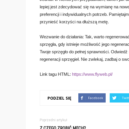
lepiej jest zdecydować się na wymianę na now
preferencji i indywidualnych potrzeb. Pamiętaj
przynieść korzyści na dłuższą metę.
Wezwanie do działania: Tak, warto regenerować
sprzęgła, gdy istnieje możliwość jego regenerac
Twoje sprzęgło do pełnej sprawności. Odwiedź s
regeneracji sprzęgieł. Nie zwlekaj, zadbaj o swo
Link tagu HTML:
https://www.flyweb.pl/
PODZIEL SIĘ
Facebook
Twit
Poprzedni artykuł
Z CZEGO ZROBIĆ MECH?