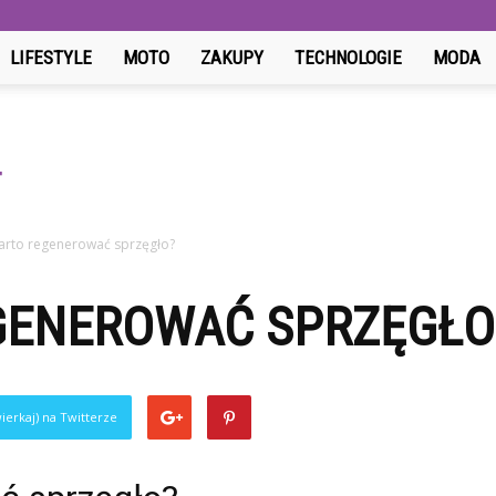
LIFESTYLE
MOTO
ZAKUPY
TECHNOLOGIE
MODA
arto regenerować sprzęgło?
GENEROWAĆ SPRZĘGŁO
ierkaj) na Twitterze