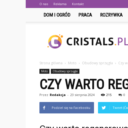
O nas
Reklama
Kontakt
DOM I OGRÓD
PRACA
ROZRYWKA
Cristals.pl
Strona główna
Moto
Obudowy sprzęgła
Czy w
Moto
Obudowy sprzęgła
CZY WARTO RE
Przez
Redakcja
-
23 sierpnia 2024
215
0
Podziel się na Facebooku
Tweet (Ćw