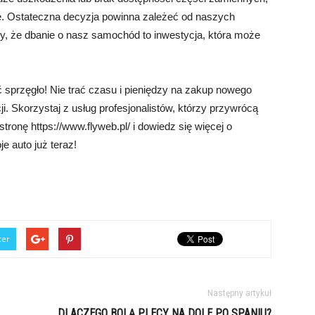
e. Ostateczna decyzja powinna zależeć od naszych
my, że dbanie o nasz samochód to inwestycja, która może
 sprzęgło! Nie trać czasu i pieniędzy na zakup nowego
ji. Skorzystaj z usług profesjonalistów, którzy przywrócą
tronę https://www.flyweb.pl/ i dowiedz się więcej o
je auto już teraz!
ter
Następny artykuł
DLACZEGO BOLĄ PLECY NA DOLE PO SPANIU?