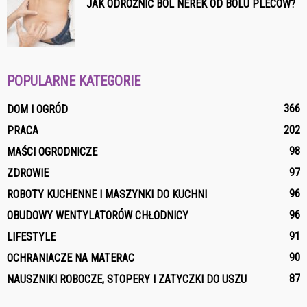
JAK ODRÓŻNIĆ BÓL NEREK OD BÓLU PLECÓW?
POPULARNE KATEGORIE
366
DOM I OGRÓD
202
PRACA
98
MAŚCI OGRODNICZE
97
ZDROWIE
96
ROBOTY KUCHENNE I MASZYNKI DO KUCHNI
96
OBUDOWY WENTYLATORÓW CHŁODNICY
91
LIFESTYLE
90
OCHRANIACZE NA MATERAC
87
NAUSZNIKI ROBOCZE, STOPERY I ZATYCZKI DO USZU