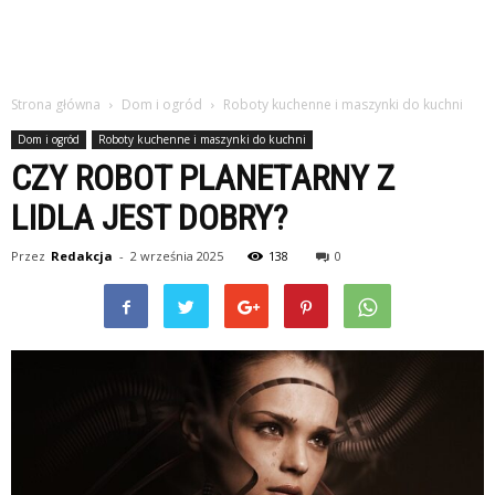
Strona główna
Dom i ogród
Roboty kuchenne i maszynki do kuchni
Dom i ogród
Roboty kuchenne i maszynki do kuchni
CZY ROBOT PLANETARNY Z
LIDLA JEST DOBRY?
Przez
Redakcja
-
2 września 2025
138
0