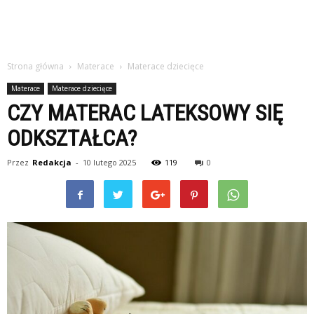
Strona główna
Materace
Materace dziecięce
Materace
Materace dziecięce
CZY MATERAC LATEKSOWY SIĘ
ODKSZTAŁCA?
Przez
Redakcja
-
10 lutego 2025
119
0