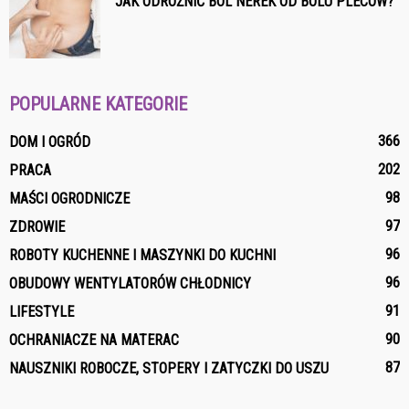
JAK ODRÓŻNIĆ BÓL NEREK OD BÓLU PLECÓW?
POPULARNE KATEGORIE
366
DOM I OGRÓD
202
PRACA
98
MAŚCI OGRODNICZE
97
ZDROWIE
96
ROBOTY KUCHENNE I MASZYNKI DO KUCHNI
96
OBUDOWY WENTYLATORÓW CHŁODNICY
91
LIFESTYLE
90
OCHRANIACZE NA MATERAC
87
NAUSZNIKI ROBOCZE, STOPERY I ZATYCZKI DO USZU