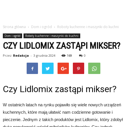
Strona główna
Dom i ogród
Roboty kuchenne i maszynki do kuchni
Dom i ogród
Roboty kuchenne i maszynki do kuchni
CZY LIDLOMIX ZASTĄPI MIKSER?
Przez
Redakcja
-
3 grudnia 2024
169
0
Czy Lidlomix zastąpi mikser?
W ostatnich latach na rynku pojawiło się wiele nowych urządzeń
kuchennych, które mają ułatwić nam codzienne gotowanie i
pieczenie. Jednym z takich produktów jest Lidlomix, który zdobył
dużą popularność wśród miłośników kulinariów. Czy jednak