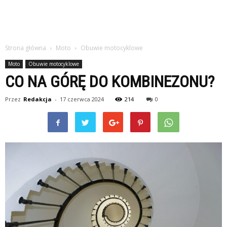
Strona główna
Moto
Obuwie motocyklowe
Moto
Obuwie motocyklowe
CO NA GÓRĘ DO KOMBINEZONU?
Przez
Redakcja
-
17 czerwca 2024
214
0