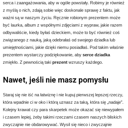
serca i zaangażowania, aby w ogóle powstały. Robimy je również
z myślą o nich, zdają sobie więc doskonale sprawę z faktu, jak
ważni są w naszym życiu. Ręcznie robionym prezentem może
być laurka, album z wspólnymi zdjęciami z wypraw, jakie razem
odbywaliście, kiedy byłaś dzieckiem, może to być również coś
związanego z nauką, jaką odebrałaś od swojego dziadka lub
umiejętnościami, jakie dzięki niemu posiadłaś. Pod takim właśnie
prezentem wystarczy podziękowanie, aby
serce dziadka
zmiękło. Z pewnością taki
prezent
wzruszy każdego.
Nawet, jeśli nie masz pomysłu
Staraj się nie iść na łatwiznę i nie kupuj pierwszej lepszej rzeczy,
która wpadnie ci w oko i którą uznasz za taką, która się „nadaje”.
Kolejny krawat czy para skarpetek może okazać się niewypałem
i czasem lepiej, żeby takimi rzeczami czasem naszych bliskich
zwyczajnie nie obdarowywać. Wysil się nieco i zwyczajnie