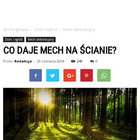
Strona główna
Dom i ogród
Mech dekoracyjny
Dom i ogród
Mech dekoracyjny
CO DAJE MECH NA ŚCIANIE?
Przez
Redakcja
-
29 czerwca 2024
249
0